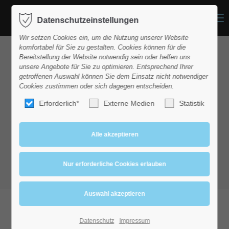
Menu
Datenschutzeinstellungen
Login
Wir setzen Cookies ein, um die Nutzung unserer Website
Benutzername
komfortabel für Sie zu gestalten. Cookies können für die
Bereitstellung der Website notwendig sein oder helfen uns
unsere Angebote für Sie zu optimieren. Entsprechend Ihrer
getroffenen Auswahl können Sie dem Einsatz nicht notwendiger
Cookies zustimmen oder sich dagegen entscheiden.
Passwort
Leistungen
Erforderlich*
Externe Medien
Statistik
Anmelden
Register
|
Lost your password?
Support
Lorem ipsum dolor sit amet:
Datenschutz
Impressum